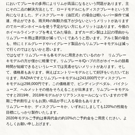
においてブレーキの多用によりリムが高温になるという問題があります。主
にその二点の解決方法として、ロードモデルにもディスクブレーキという方
向になりました。ディスクブレーキ（油圧式）の場合は軽いレバー操作で減
速、停止ができる、雨天時の制動力低下が少ないというメリットがあります
のでカーボンホイールを使う予定がない方にもメリットはあります。今後の
ホイールラインナップを考えてみた場合、まずカーボン製は上記の理由から
リムブレーキ用は選択肢が減っていくであろうと思います。アルミ製の場合
も、特にミドルグレードやハイグレード製品からリムブレーキモデルは減っ
て行くのではとないかと思います。
ではなぜ？ リムブレーキも各モデルに用意されているのか？ リムブレー
キモデルの方が僅かに軽量です。リムブレーキ/Qハブの方がホイールの脱着
時間が短縮できるというレースでは見逃せないメリットがあります。そし
て、価格差もあります。例えばエントリーモデルとして好評をいただいてお
ります、RAZHAですとリムブレーキモデルは243,000円でディスクブレー
キモデルは298,000円です。この価格差で、ビンディングペダル、バイクシ
ューズ、ヘルメットその他をそろえることが出来ます。リムブレーキモデル
ですと2019年、2018年モデルがクリアランスセールになっていますので早
期ご予約割引よりもお買い得品が手に入る場合もあります。
リムブレーキか、ディスクブレーキか、いずれにしましても120%の性能を
目標にしっかり製作いたします。
2020年モデルご予約は車両代金の約10%のご予約金をご用意ください。よ
ろしくお願い申し上げます。