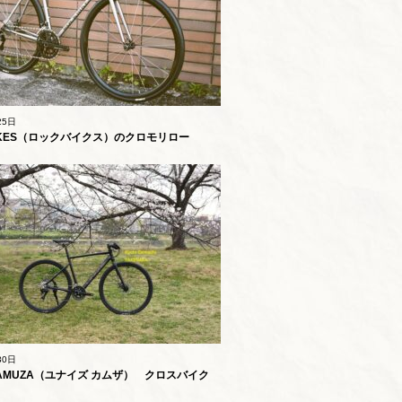
25日
IKES（ロックバイクス）のクロモリロー
nvy” （エンヴィ） 京都
30日
 KAMUZA（ユナイズ カムザ） クロスバイク