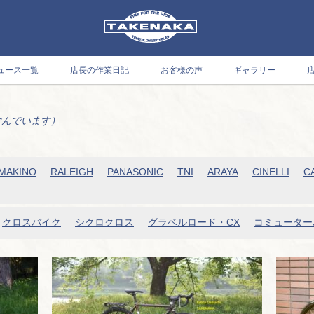
ュース一覧
店長の作業日記
お客様の声
ギャラリー
含んでいます）
MAKINO
RALEIGH
PANASONIC
TNI
ARAYA
CINELLI
C
クロスバイク
シクロクロス
グラベルロード・CX
コミューター