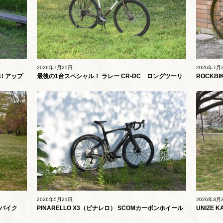
2026年7月25日
2026年7月
! アップ
最後の1台スペシャル！ ラレー CR-DC ロングツーリ
ROCKB
ングモデル
ド “E
2026年5月21日
2026年3月
ロスバイク
PINARELLO X3（ピナレロ） SCOMカーボンホイール
UNIZE
仕様
500mm