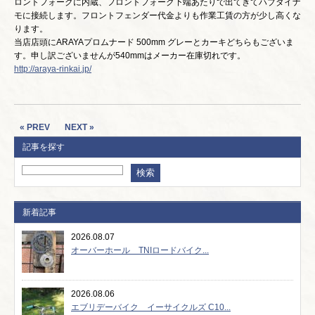
ロントフォークに内蔵、フロントフォーク下端あたりで出てきてハブダイナ
モに接続します。フロントフェンダー代金よりも作業工賃の方が少し高くな
ります。
当店店頭にARAYAプロムナード 500mm グレーとカーキどちらもございま
す。申し訳ございませんが540mmはメーカー在庫切れです。
http://araya-rinkai.jp/
« PREV
NEXT »
記事を探す
新着記事
2026.08.07
オーバーホール TNIロードバイク...
2026.08.06
エブリデーバイク イーサイクルズ C10...