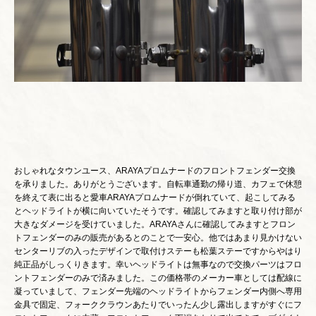
おしゃれなタウンユース、ARAYAプロムナードのフロントフェンダー交換
を承りました。ありがとうございます。自転車通勤の帰り道、カフェで休憩
を終えて表に出ると愛車ARAYAプロムナードが倒れていて、起こしてみる
とヘッドライトが横に向いていたそうです。確認してみますと取り付け部が
大きなダメージを受けていました。ARAYAさんに確認してみますとフロン
トフェンダーのみの販売があるとのことで一安心。他ではあまり見かけない
センターリブの入ったデザインで取付けステーも松葉ステーですからやはり
純正品がしっくりきます。幸いヘッドライトは無事なので交換パーツはフロ
ントフェンダーのみで済みました。この価格帯のメーカー車としては配線に
凝っていまして、フェンダー先端のヘッドライトからフェンダー内側へ専用
金具で固定、フォーククラウンあたりでいったん少し露出しますがすぐにフ