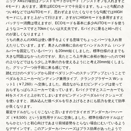
ニック XM1の場合はアシストモードが3モード（アシストオフを入れますと
4モード）あります。通常はECOモードで十分足ります。ちょっと勾配のき
つい峠などではAUTOモード、思わず止まりたくなりそうな勾配ではHIGH
モードにしますと上がって行けます。さすがにHIGHモードを多用すますと
バッテリー消費は増えますが、ECOモードを基本に多少AUTOモードを使う
ようなコースですと70kmぐらいは大丈夫です。Eバイクに乗ると峠へ行く
のが楽しくなりますよ！
うちの奥さんのXM1は使い勝手をよくする意味でちょっとパーツを入れ替
えたりしています。まず、奥さんの体格に合わせてハンドルステム（ハンド
ルバーを固定しているパーツ）を20mm短くしました。標準仕様のままでも
大きな問題はなかったのですが、見たところ上半身に余裕が無かったので峠
の上りなどではもう少し上半身の力を使えるようにと考え20mm短くしまし
た。グリップ一つ分手前に来る感じです。
踏むだけのペダリングから回すペダリングへのステップアップということで
ペダルをスニーカー/ビンディング兼用タイプ、クランクブラザース Wショ
ット1（￥7,260）へ交換しました。残念ながらまだビンディングは使って
おらずもっぱらスニーカーで走っています。Eバイクですとスニーカーでも
峠をスイスイと上がれてしまいますがビンディングペダル/バイクシューズ
を使いますと、踏み込んだ後ペダルを引き上げるときにも筋力を使えて効率
が良くなります。
最近サドルがしっくりこないと言いますのでタイオガ アンダーカバーハー
ズ（￥8,500）という女性用サドルに交換しました。標準仕様のサドルはど
ちらかというと初心向けであまり前傾姿勢をとらない場合にむいているよう
なデザインです。このアンダーカバーハーズはプラス効果があったようで