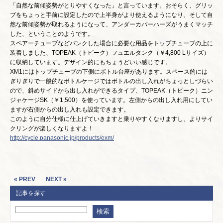
「自然な前傾姿勢がとりやすくなった」と言っています。おそらく、グリッ
プをちょっと手前に設定したので上半身がより使えるようになり、そして自
然な前傾姿勢が取れるようになって、アンダーカパーハーズがうまくマッチ
した、ということのようです。
スペアーチューブなどパンクした場合に必要な用品をトップチューブの上に
装着しました、TOPEAK（トピーク）フュエルタンク（￥4,800 Lサイズ）
に収納しています。デザイン的にもちょうどいい感じです。
XM1にはトップチューブの下側にボトル台座があります。スペース的には
ぎりぎりで一般的なボトルケージではボトルの出し入れがちょっとしづらい
ので、斜めサイドから出し入れができるタイプ、TOPEAK（トピーク）ニン
ジャケージSK（￥1,500）を使っています。左側からの出し入れ用にしてい
ますが右側からの出し入れも設定できます。
このように自分仕様に仕上げていきますと乗りやすくなりますし、よりサイ
クリングが楽しくなりますよ！
http://cycle.panasonic.jp/products/exm/
« PREV
NEXT »
記事を探す