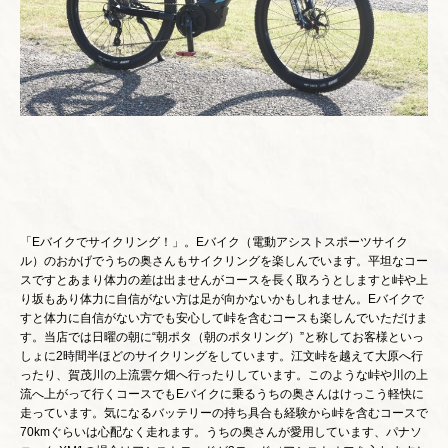
「Eバイクでサイクリング！」。Eバイク（電動アシストスポーツサイク
ル）のおかげでうちの奥さんもサイクリングを楽しんでいます。平坦なコー
スですとあまり体力の差は出ませんがコースを長く取ろうとしますと峠や上
り坂もあり体力に自信がない方は足が向かないかもしれません。Eバイクで
すと体力に自信がない方でも安心して峠を含むコースも楽しんでいただけま
す。当店では日曜の朝に“朝ポタ（朝のポタリング）”と称してお客様といっ
しょに2時間半ほどのサイクリングをしています。江文峠を越えて大原へ行
ったり、賀茂川の上流雲ケ畑へ行ったりしています。このような峠や川の上
流へ上がって行くコースでもEバイクに乗るうちの奥さんはけっこう軽快に
走っています。気になるバッテリーの持ち具合も経験から峠を含むコースで
70kmぐらいは心配なく走れます。うちの奥さんが愛用しています、パナソ