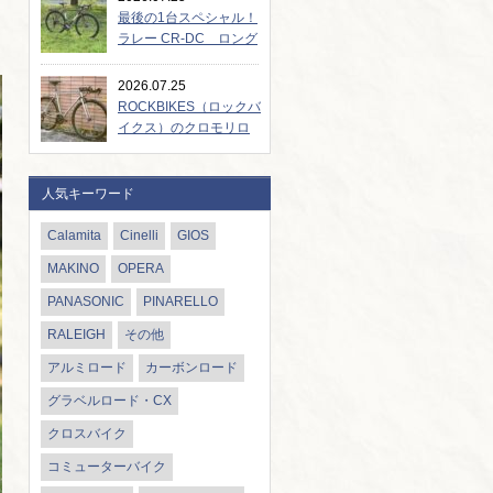
最後の1台スペシャル！
ラレー CR-DC ロング
ツ...
2026.07.25
ROCKBIKES（ロックバ
イクス）のクロモリロ
ード...
人気キーワード
Calamita
Cinelli
GIOS
MAKINO
OPERA
PANASONIC
PINARELLO
RALEIGH
その他
アルミロード
カーボンロード
グラベルロード・CX
クロスバイク
コミューターバイク