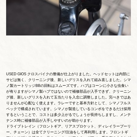
USED GIOS クロスバイクの整備が仕上がりました。ヘッドセットは内部に
サビは無く、クリーニング後、新しいグリスを入れて組み直しました。シマ
ノ製カートリッジBBの回転はスムーズです。ハブはコーンに小さな虫食い
が有りますがシマノ製ハブではないので補修部品が入手できず、クリーニン
グ後、新しいグリスを入れて玉当たりを入念に調整しました。完ぺきではあ
りませんが心配なく使えます。ラレーですと基本方針として、シマノフルス
ペックで構成されています。シマノが製造しているコンポをできるだけ採用
するということで、コストは多少上がるでしょうが長持ちしますし、メンテ
ナンス時に補修部品が入手しやすいのが助かります。
ドライブトレイン（フロントギア、リアスプロケット、ディレイラープーリ
ー、チェーン）は全てクリーニング/注油をして再利用します。フロントギ