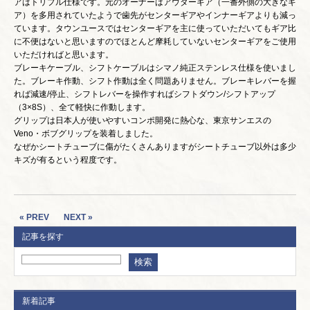
アはトリプル仕様です。元のオーナーはアウターギア（一番外側の大きなギ
ア）を多用されていたようで歯先がセンターギアやインナーギアよりも減っ
ています。タウンユースではセンターギアを主に使っていただいてもギア比
に不便はないと思いますのでほとんど摩耗していないセンターギアをご使用
いただければと思います。
ブレーキケーブル、シフトケーブルはシマノ純正ステンレス仕様を使いまし
た。ブレーキ作動、シフト作動は全く問題ありません。ブレーキレバーを握
れば減速/停止、シフトレバーを操作すればシフトダウン/シフトアップ
（3×8S）、全て軽快に作動します。
グリップは日本人が使いやすいコンポ開発に熱心な、東京サンエスの
Veno・ボブグリップを装着しました。
なぜかシートチューブに傷がたくさんありますがシートチューブ以外は多少
キズが有るという程度です。
« PREV
NEXT »
記事を探す
新着記事