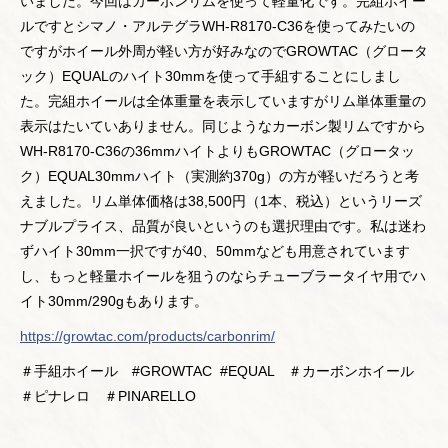
いました。今回はカーボンリムを使って軽量化です。完組ホイー
ルですとシマノ・アルテグラWH-R8170-C36を使ってみたいの
ですがホイール外周が軽い方が好みなのでGROWTAC（グロータ
ック）EQUALのハイト30mmを使って手組することにしまし
た。完組ホイールは全体重量を表示していますがリム単体重量の
表示はたいていありません。同じようなカーボン製リムですから
WH-R8170-C36の36mmハイトよりもGROWTAC（グロータッ
ク）EQUAL30mmハイト（実測約370g）の方が軽いだろうと考
えました。リム単体価格は38,500円（1本、税込）というリーズ
ナブルプライス、品質が良いというのも選択理由です。私は迷わ
ずハイト30mm一択ですが40、50mmなども用意されています
し、もっと軽量ホイールを狙うのならチューブラータイヤ用でハ
イト30mm/290gもあります。
https://growtac.com/products/carbonrim/
＃手組ホイール #GROWTAC #EQUAL ＃カーボンホイール
＃ピナレロ ＃PINARELLO