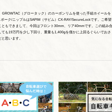
す。GROWTAC（グロータック）のカーボンリムを使った手組ホイールを
ポーク/ニップルはSAPIM（サピム）CX-RAY/SecureLockです。ご希望
ともできまして、今回はフロント30mm、リア40mmです。この組み
ても19万円を少し下回り、重量も1,400gを僅かに上回るぐらいでおさ
だと思います。