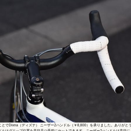
でDixna（ディズナ） ニーザー2ハンドル（￥8,800）を承りました。ありがと
ドルはグリップ位置を高目且つ手前にセットできます。ニーザー2ハンドルは高目に