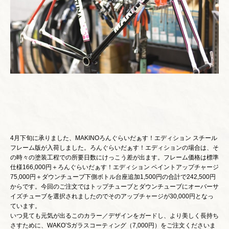
4月下旬に承りました、MAKINOろんぐらいだぁす！エディション スチール
フレーム版が入荷しました。ろんぐらいだぁす！エディションの場合は、そ
の時々の塗装工程での所要日数にけっこう差が出ます。フレーム価格は標準
仕様166,000円＋ろんぐらいだぁす！エディション ペイントアップチャージ
75,000円＋ダウンチューブ下側ボトル台座追加1,500円の合計で242,500円
からです。今回のご注文ではトップチューブとダウンチューブにオーバーサ
イズチューブを選択されましたのでそのアップチャージが30,000円となっ
ています。
いつ見ても元気が出るこのカラー／デザインをガードし、より美しく長持ち
さすために、WAKO’Sガラスコーティング（7,000円）をご注文くださいま