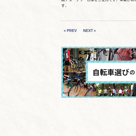
す。
« PREV
NEXT »