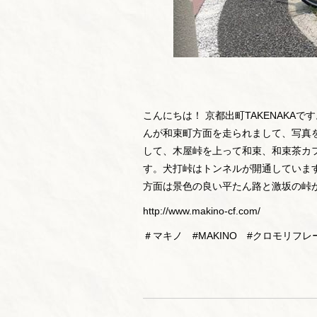
こんにちは！ 京都出町TAKENAKA
んが和束町方面を走られまして、写真
して、木屋峠を上って和束、和束茶カ
す。犬打峠はトンネルが開通していま
方面は景色の良い平たん路と激坂の峠
http://www.makino-cf.com/
＃マキノ #MAKINO #クロモリフ