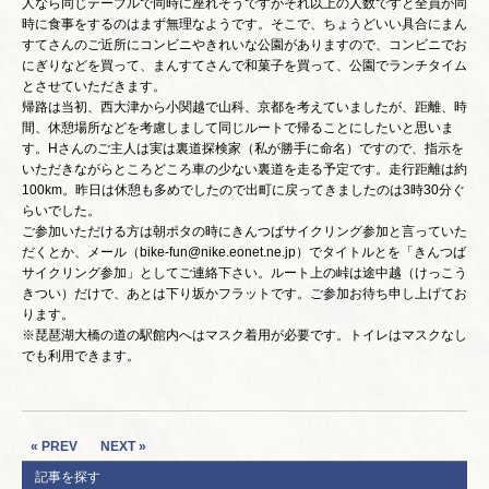
人なら同じテーブルで同時に座れそうですがそれ以上の人数ですと全員が同
時に食事をするのはまず無理なようです。そこで、ちょうどいい具合にまん
すてさんのご近所にコンビニやきれいな公園がありますので、コンビニでお
にぎりなどを買って、まんすてさんで和菓子を買って、公園でランチタイム
とさせていただきます。
帰路は当初、西大津から小関越で山科、京都を考えていましたが、距離、時
間、休憩場所などを考慮しまして同じルートで帰ることにしたいと思いま
す。Hさんのご主人は実は裏道探検家（私が勝手に命名）ですので、指示を
いただきながらところどころ車の少ない裏道を走る予定です。走行距離は約
100km。昨日は休憩も多めでしたので出町に戻ってきましたのは3時30分ぐ
らいでした。
ご参加いただける方は朝ポタの時にきんつばサイクリング参加と言っていた
だくとか、メール（bike-fun@nike.eonet.ne.jp）でタイトルとを「きんつば
サイクリング参加」としてご連絡下さい。ルート上の峠は途中越（けっこう
きつい）だけで、あとは下り坂かフラットです。ご参加お待ち申し上げてお
ります。
※琵琶湖大橋の道の駅館内へはマスク着用が必要です。トイレはマスクなし
でも利用できます。
« PREV
NEXT »
記事を探す