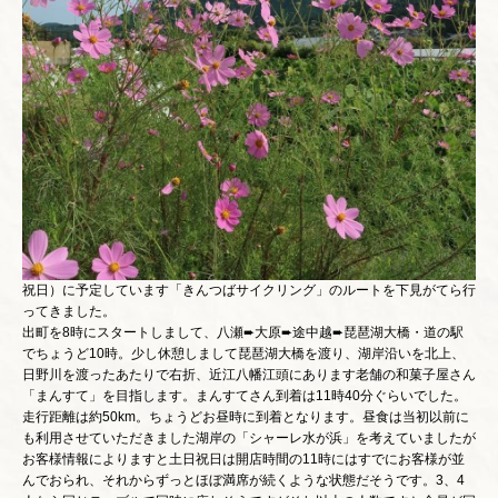
10月7日（水）はHさんご夫妻とうちのおくさんと4人で11月3日（火曜日・
祝日）に予定しています「きんつばサイクリング」のルートを下見がてら行
ってきました。
出町を8時にスタートしまして、八瀬➨大原➨途中越➨琵琶湖大橋・道の駅
でちょうど10時。少し休憩しまして琵琶湖大橋を渡り、湖岸沿いを北上、
日野川を渡ったあたりで右折、近江八幡江頭にあります老舗の和菓子屋さん
「まんすて」を目指します。まんすてさん到着は11時40分ぐらいでした。
走行距離は約50km。ちょうどお昼時に到着となります。昼食は当初以前に
も利用させていただきました湖岸の「シャーレ水が浜」を考えていましたが
お客様情報によりますと土日祝日は開店時間の11時にはすでにお客様が並
んでおられ、それからずっとほぼ満席が続くような状態だそうです。3、4