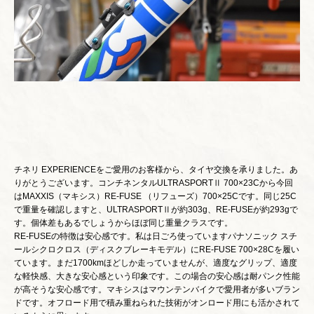
チネリ EXPERIENCEをご愛用のお客様から、タイヤ交換を承りました。あ
りがとうございます。コンチネンタルULTRASPORTⅡ 700×23Cから今回
はMAXXIS（マキシス）RE-FUSE （リフューズ）700×25Cです。同じ25C
で重量を確認しますと、ULTRASPORTⅡが約303g、RE-FUSEが約293gで
す。個体差もあるでしょうからほぼ同じ重量クラスです。
RE-FUSEの特徴は安心感です。私は日ごろ使っていますパナソニック スチ
ールシクロクロス（ディスクブレーキモデル）にRE-FUSE 700×28Cを履い
ています。まだ1700kmほどしか走っていませんが、適度なグリップ、適度
な軽快感、大きな安心感という印象です。この場合の安心感は耐パンク性能
が高そうな安心感です。マキシスはマウンテンバイクで愛用者が多いブラン
ドです。オフロード用で積み重ねられた技術がオンロード用にも活かされて