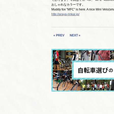
おしゃれなカラーです。
Muddy fox “MFC” is here. A nice Mini Velo(sma
http://araya-rinkai.jp/
« PREV
NEXT »