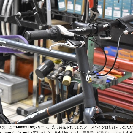
のニューMuddy Foxシリーズ。先に発売されましたクロスバイクは好評をいただ
0mm/スモークブルーが入荷しました。只今制作中です。普段着、街乗りにフィットする