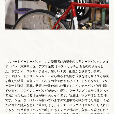
「スマートイージーパック」。ご愛用者が急増中の大型シートパック。メイ
ド イン 東京墨田区 アズマ産業 オーストリッチからも発売されまし
た。さすがオーストリッチさん、嬉しい工夫、配慮がなされています。
サイズはシートポストがフレームから出る平均的な長さを考えサイズと形状
を考えた結果、大型シートパックの中ではやや小ぶり。しかしながら、7リ
ッターを確保。写真の状態で一番伸ばした形です。インナーバッグが付属し
ています。このインナーバッグがかなり便利、ツーリングに出かけるとあっ
て良かったと思える場面が多々ありそうです。容量はバッグ本体とほぼ同じ
です。ショルダーベルトが付いていますので途中で荷物が増えた場合（予定
外のお土産購入など）に重宝しそう。インナーバッグには本来の出し入れ口
ともう一つ反対側（バッグの底）にもチャック付の出し入れ口が設けられて