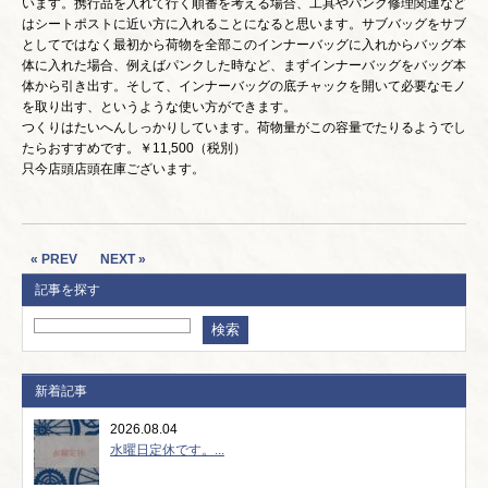
います。携行品を入れて行く順番を考える場合、工具やパンク修理関連など
はシートポストに近い方に入れることになると思います。サブバッグをサブ
としてではなく最初から荷物を全部このインナーバッグに入れからバッグ本
体に入れた場合、例えばパンクした時など、まずインナーバッグをバッグ本
体から引き出す。そして、インナーバッグの底チャックを開いて必要なモノ
を取り出す、というような使い方ができます。
つくりはたいへんしっかりしています。荷物量がこの容量でたりるようでし
たらおすすめです。￥11,500（税別）
只今店頭店頭在庫ございます。
« PREV
NEXT »
記事を探す
新着記事
2026.08.04
水曜日定休です。...