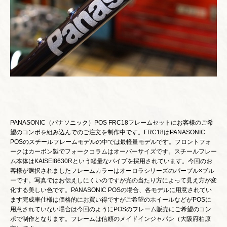
PANASONIC（パナソニック）POS FRC18フレームセットにお客様のご希
望のコンポを組み込んでのご注文を制作中です。FRC18はPANASONIC
POSのスチールフレームモデルの中では最軽量モデルです。フロントフォ
ークはカーボン製でフォークコラムはオーバーサイズです。スチールフレー
ム本体はKAISEI8630Rという軽量なパイプを採用されています。今回のお
客様が選択されましたフレームカラーはオーロラシリーズのパープル×ブル
ーです。写真ではお伝えしにくいのですが光の当たり方によって見え方が変
化する美しい色です。PANASONIC POSの場合、各モデルに用意されてい
ます完成車仕様は価格的にお買い得ですがご希望のホイールなどがPOSに
用意されていない場合は今回のようにPOSのフレーム販売にご希望のコン
ポで制作となります。フレームは信頼のメイドインジャパン（大阪府柏原