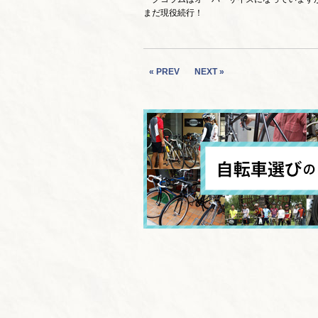
まだ現役続行！
« PREV
NEXT »