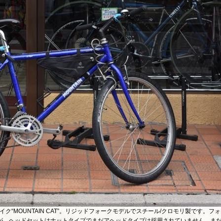
ク“MOUNTAIN CAT”。リジッドフォークモデルでスチール/クロモリ製です。フォ
が、ヘッドセットはナットタイプでまだアヘッドタイプは採用されていません。ま