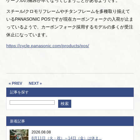
ケーブルの痛みが早くなってしまうことがあるようです。
スチール/クロモリフレームやチタンフレームを多種取り揃えて
いるPANASONIC POSですが現在カーボンフォークの入荷が止ま
っているようで、カーボンフォーク採用するモデルの多くが受注
休止になっています。
https://cycle.panasonic.com/products/pos/
« PREV
NEXT »
記事を探す
新着記事
2026.08.08
8月11日（火・祝）～14日（金）は休ま...