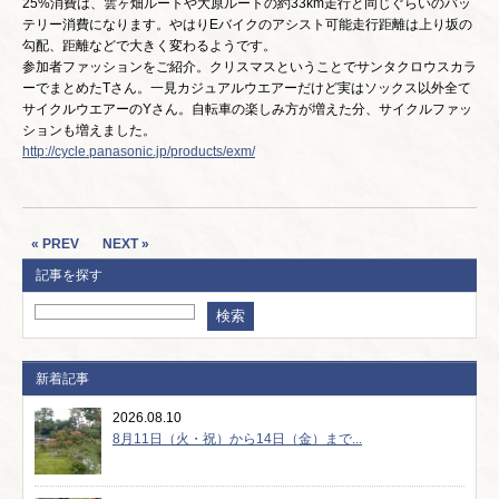
25%消費は、雲ヶ畑ルートや大原ルートの約33km走行と同じぐらいのバッ
テリー消費になります。やはりEバイクのアシスト可能走行距離は上り坂の
勾配、距離などで大きく変わるようです。
参加者ファッションをご紹介。クリスマスということでサンタクロウスカラ
ーでまとめたTさん。一見カジュアルウエアーだけど実はソックス以外全て
サイクルウエアーのYさん。自転車の楽しみ方が増えた分、サイクルファッ
ションも増えました。
http://cycle.panasonic.jp/products/exm/
« PREV
NEXT »
記事を探す
新着記事
2026.08.10
8月11日（火・祝）から14日（金）まで...