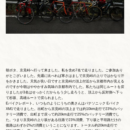
朝ポタ、京見峠へ行って来ました。私を含め7名で走りました。ご参加あり
がとございました。先週に比べれば寒さはましで京見峠の上りではかなり汗
をかきました。天気が良い日ですと京見峠の頂上付近から京都市内が見える
のですが今朝はややかすみ気味の京都市内でした。私たちは同じルートを戻
りましたが3名はせっかくだからもう少し走ろうと、頂上から反対側へ下っ
て杉坂、高雄ルートで戻られました。
Eバイクレポート。いつものようにうちの奥さんはパナソニック Eバイク
XM1で走りました。出町から京見峠の頂上までは約10km走行で23%のバッ
テリー消費で、出町まで戻って約20km走行で25%のバッテリー消費でし
た。つまり京見峠の上り坂がある往路で23%消費、下り坂と平坦路だけの
復路はわずか2%の消費ということになります。トータル約20km走行で