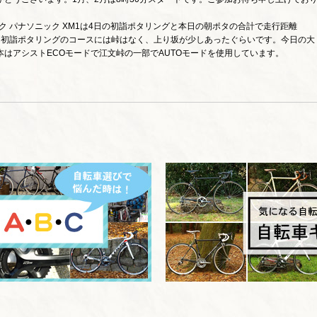
ク パナソニック XM1は4日の初詣ポタリングと本日の朝ポタの合計で走行距離
す。初詣ポタリングのコースには峠はなく、上り坂が少しあったぐらいです。今日の大
はアシストECOモードで江文峠の一部でAUTOモードを使用しています。