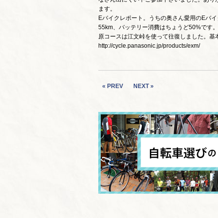
ます。
Eバイクレポート。うちの奥さん愛用のEバイ
55km、バッテリー消費はちょうど50%で
原コースは江文峠を使って往復しました。基本
http://cycle.panasonic.jp/products/exm/
« PREV
NEXT »