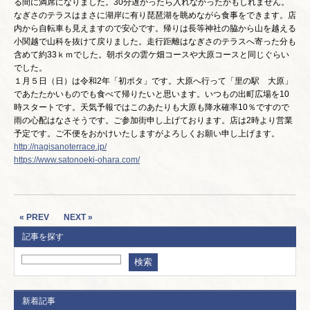
る間に満席になりました。30分遅かったら入れなかったかもしれません。
なぎさのテラスはまさに湖岸に有り琵琶湖を眺めながら食事をできます。店
内から自転車も見えますので安心です。帰りは長等神社の脇から山を越える
小関越で山科を抜けて戻りました。走行距離はなぎさのテラスへ寄った分も
含めて約33ｋｍでした。朝ポタの雲ケ畑コースや大原コースと同じぐらい
でした。
１月５日（日）は令和2年「初ポタ」です。大原へ行って「里の駅 大原」
であたたかいものでも食べて帰りたいと思います。いつもの出町広場を10
時スタートです。天気予報ではこのあたりも大原も降水確率10％ですので
雨の心配はなさそうです。ご参加街申し上げております。店は2時より営業
予定です。ご不便をおかけいたしますがよろしくお願い申し上げます。
http://nagisanoterrace.jp/
https://www.satonoeki-ohara.com/
« PREV
NEXT »
記事を探す
新着記事