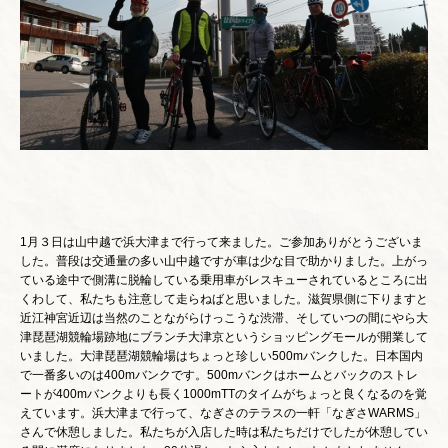
1月３日は山中越で浜大津まで行って来ました。ご参加ありがとうございま
した。普段は交通量の多い山中越ですが車は少な目で助かりました。上がっ
ている途中で側溝に脱輪している乗用車がレスキューされているところに出
くわして、私たちも注意して走らねばと思いました。滋賀県側に下りますと
近江神宮近辺は当然のことながらけっこうな渋滞、そしていつの間にやら大
津琵琶湖競輪場跡地にブランチ大津京というショッピングモールが開業して
いました。大津琵琶湖競輪場はちょっと珍しい500mバンクした。日本国内
で一番多いのは400mバンクです。500mバンクはホームとバックのストレ
ートが400mバンクよりも長く1000mTTのタイムがちょっと良くなるのを覚
えています。浜大津まで行って、なぎさのテラスの一軒「なぎさWARMS」
さんで休憩しました。私たちが入店した時は私たちだけでしたが休憩してい