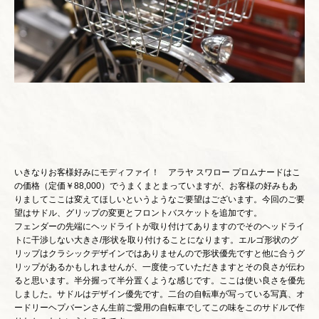
いきなりお客様好みにモディファイ！ アラヤ スワロー プロムナードはこ
の価格（定価￥88,000）でうまくまとまっていますが、お客様の好みもあ
りましてここは変えてほしいというようなご要望はございます。今回のご要
望はサドル、グリップの変更とフロントバスケットを追加です。
フェンダーの先端にヘッドライトが取り付けてありますのでそのヘッドライ
トに干渉しない大きさ/形状を取り付けることになります。エルゴ形状のグ
リップはクラシックデザインではありませんので形状優先ですと他に合うグ
リップがあるかもしれませんが、一度使っていただきますとその良さが伝わ
ると思います。半分握って半分置くような感じです。ここは使い良さを優先
しました。サドルはデザイン優先です。二台の自転車が写っている写真、オ
ードリーヘプバーンさん生前ご愛用の自転車でしてこの味をこのサドルで作