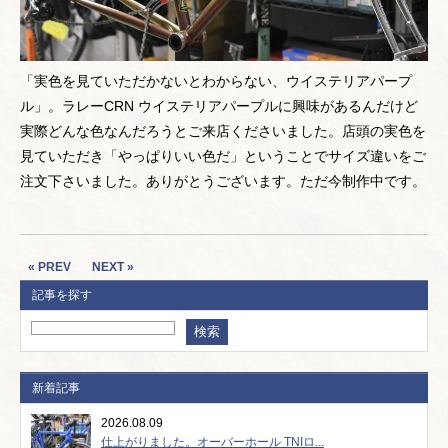
「実色を見ていただかないとわからない、ウイステリアパープ
ル」。ラレーCRN ウイステリアパープルに興味があるんだけど
実際どんな色なんだろうとご来店くださいました。店頭の実色を
見ていただき「やっぱりいい色だ」ということでサイズ違いをご
注文下さいました。ありがとうございます。ただ今制作中です。
« PREV
NEXT »
記事を探す
新着記事
2026.08.09
仕上がりました。オーバーホール TNIロ...