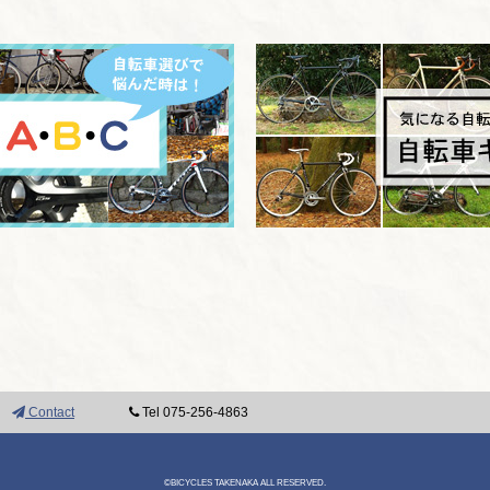
Contact
Tel 075-256-4863
©BICYCLES TAKENAKA ALL RESERVED.