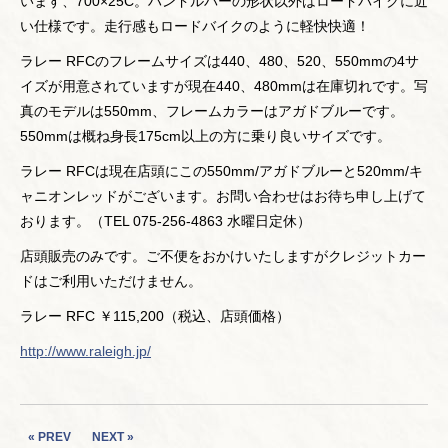
います、700×25C。ハンドルバーの形状以外はロードバイクに近
い仕様です。走行感もロードバイクのように軽快快適！
ラレー RFCのフレームサイズは440、480、520、550mmの4サ
イズが用意されていますが現在440、480mmは在庫切れです。写
真のモデルは550mm、フレームカラーはアガドブルーです。
550mmは概ね身長175cm以上の方に乗り良いサイズです。
ラレー RFCは現在店頭にこの550mm/アガドブルーと520mm/キ
ャニオンレッドがございます。お問い合わせはお待ち申し上げて
おります。（TEL 075-256-4863 水曜日定休）
店頭販売のみです。ご不便をおかけいたしますがクレジットカー
ドはご利用いただけません。
ラレー RFC ￥115,200（税込、店頭価格）
http://www.raleigh.jp/
« PREV
NEXT »