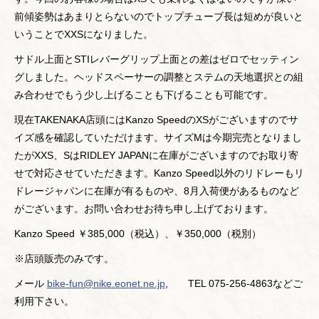
前傾姿勢はあまりとらないのでトップチューブ長は短めが良いと
いうことでXXSになりました。
サドル上面とSTIレバーグリップ上面との差はゼロでセッティン
グしました。ヘッドスペーサーの調整とステムの天地選択との組
み合わせでもう少し上げることも下げることも可能です。
現在TAKENAKA店頭にはKanzo SpeedのXSがございますのでサ
イズ感を確認していただけます。サイズMは今期完売となりまし
たがXXS、SはRIDLEY JAPANに在庫がございますのでお取り寄
せで対応させていただきます。Kanzo Speed以外のリドレーもリ
ドレージャパンに在庫が有るものや、8月入荷便があるものなど
がございます。お問い合わせお待ち申し上げております。
Kanzo Speed ￥385,000（税込）、￥350,000（税別）
※店頭販売のみです。
メール
bike-fun@nike.eonet.ne.jp
, TEL 075-256-4863などご
利用下さい。