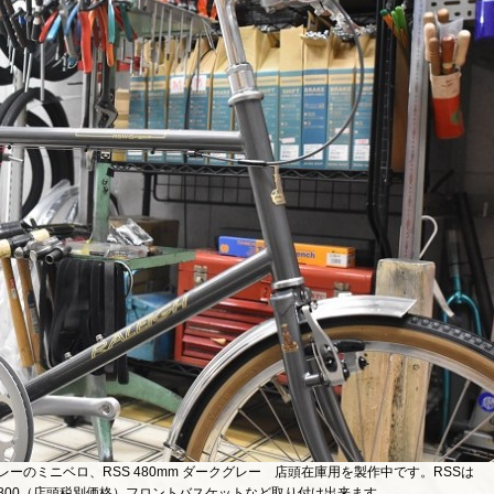
ーのミニベロ、RSS 480mm ダークグレー 店頭在庫用を製作中です。RSSは
59,800（店頭税別価格）フロントバスケットなど取り付け出来ます。