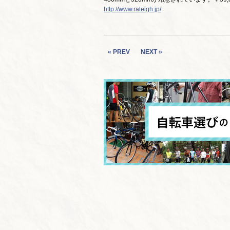
http://www.raleigh.jp/
« PREV
NEXT »