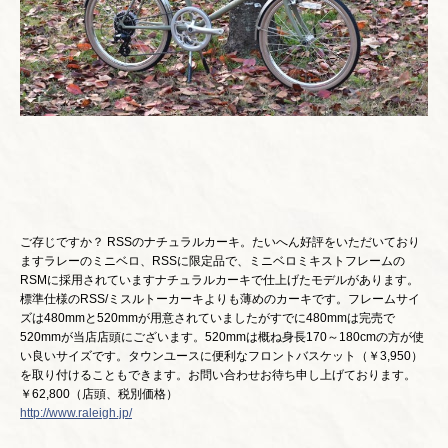
ご存じですか？ RSSのナチュラルカーキ。たいへん好評をいただいており
ますラレーのミニベロ、RSSに限定品で、ミニベロミキストフレームの
RSMに採用されていますナチュラルカーキで仕上げたモデルがあります。
標準仕様のRSS/ミスルトーカーキよりも薄めのカーキです。フレームサイ
ズは480mmと520mmが用意されていましたがすでに480mmは完売で
520mmが当店店頭にございます。520mmは概ね身長170～180cmの方が使
い良いサイズです。タウンユースに便利なフロントバスケット（￥3,950）
を取り付けることもできます。お問い合わせお待ち申し上げております。
￥62,800（店頭、税別価格）
http://www.raleigh.jp/