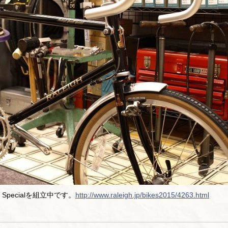
Specialを組立中です。
http://www.raleigh.jp/bikes2015/4263.html