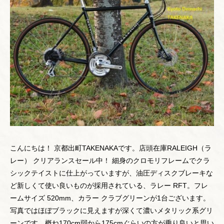
こんにちは！ 京都出町TAKENAKAです。店頭在庫RALEIGH（ラ
レー） クリアランスセール中！ 細身のクロモリフレームでクラ
シックテイストに仕上がっていますが、油圧ディスクブレーキな
ど新しくて使い良いものが採用されている、ラレー RFT。フレ
ームサイズ 520mm、カラー クラブグリーンが1台ございます。
写真ではほぼブラックに見えますが深くて濃いメタリック系グリ
ーンです。概ね170cm弱から175cmぐらいの方が乗り良いと思い