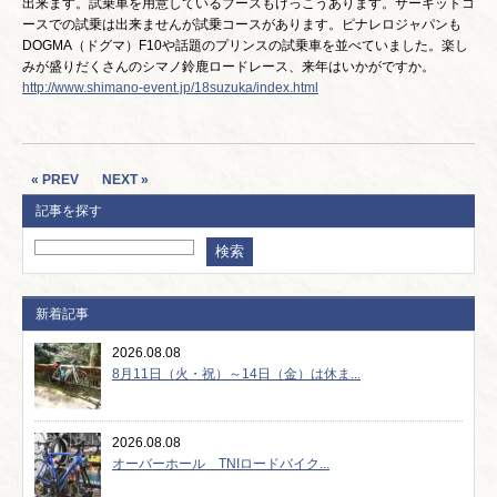
出来ます。試乗車を用意しているブースもけっこうあります。サーキットコ
ースでの試乗は出来ませんが試乗コースがあります。ピナレロジャパンも
DOGMA（ドグマ）F10や話題のプリンスの試乗車を並べていました。楽し
みが盛りだくさんのシマノ鈴鹿ロードレース、来年はいかがですか。
http://www.shimano-event.jp/18suzuka/index.html
« PREV
NEXT »
記事を探す
新着記事
2026.08.08
8月11日（火・祝）～14日（金）は休ま...
2026.08.08
オーバーホール TNIロードバイク...