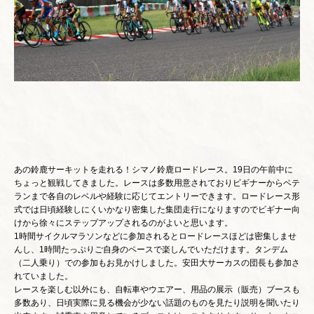
あの鈴鹿サーキットを走れる！シマノ鈴鹿ロードレース。19日の午前中に
ちょっと観戦してきました。レースは多数用意されておりビギナーからベテ
ランまで各自のレベルや経験に応じてエントリーできます。ロードレース形
式では日頃経験しにくいかなり密集した集団走行になりますのでビギナー向
けから徐々にステップアップされるのがよいと思います。
1時間サイクルマラソンなどに参加されるとロードレースほどは密集しませ
んし、1時間たっぷりご自身のペースで楽しんでいただけます。タンデム
（二人乗り）での参加もお見かけしました。安田大サーカスの団長も参加さ
れていました。
レースを楽しむ以外にも、自転車やウエアー、用品の展示（販売）ブースも
多数あり、日頃実際に見る機会が少ない話題のものを見たり説明を聞いたり