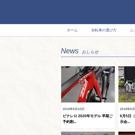
ホーム
自転車の選び方
ニ
News
おしらせ
2019年6月10日
2019年6
ピナレロ 2020年モデル 早期ご
6月5日（
予約割...
示会...