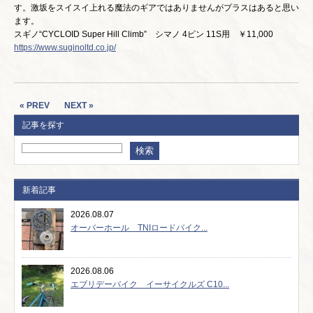
す。激坂をスイスイ上れる魔法のギアではありませんがプラスはあると思い
ます。
スギノ“CYCLOID Super Hill Climb” シマノ 4ピン 11S用 ￥11,000
https://www.suginoltd.co.jp/
« PREV
NEXT »
記事を探す
新着記事
2026.08.07
オーバーホール TNIロードバイク...
2026.08.06
エブリデーバイク イーサイクルズ C10...