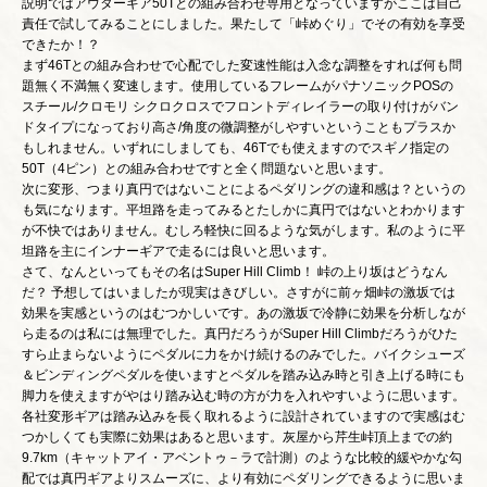
説明ではアウターギア50Tとの組み合わせ専用となっていますがここは自己
責任で試してみることにしました。果たして「峠めぐり」でその有効を享受
できたか！？
まず46Tとの組み合わせで心配でした変速性能は入念な調整をすれば何も問
題無く不満無く変速します。使用しているフレームがパナソニックPOSの
スチール/クロモリ シクロクロスでフロントディレイラーの取り付けがバン
ドタイプになっており高さ/角度の微調整がしやすいということもプラスか
もしれません。いずれにしましても、46Tでも使えますのでスギノ指定の
50T（4ピン）との組み合わせですと全く問題ないと思います。
次に変形、つまり真円ではないことによるペダリングの違和感は？というの
も気になります。平坦路を走ってみるとたしかに真円ではないとわかります
が不快ではありません。むしろ軽快に回るような気がします。私のように平
坦路を主にインナーギアで走るには良いと思います。
さて、なんといってもその名はSuper Hill Climb！ 峠の上り坂はどうなん
だ？ 予想してはいましたが現実はきびしい。さすがに前ヶ畑峠の激坂では
効果を実感というのはむつかしいです。あの激坂で冷静に効果を分析しなが
ら走るのは私には無理でした。真円だろうがSuper Hill Climbだろうがひた
すら止まらないようにペダルに力をかけ続けるのみでした。バイクシューズ
＆ビンディングペダルを使いますとペダルを踏み込み時と引き上げる時にも
脚力を使えますがやはり踏み込む時の方が力を入れやすいように思います。
各社変形ギアは踏み込みを長く取れるように設計されていますので実感はむ
つかしくても実際に効果はあると思います。灰屋から芹生峠頂上までの約
9.7km（キャットアイ・アベントゥ－ラで計測）のような比較的緩やかな勾
配では真円ギアよりスムーズに、より有効にペダリングできるように思いま