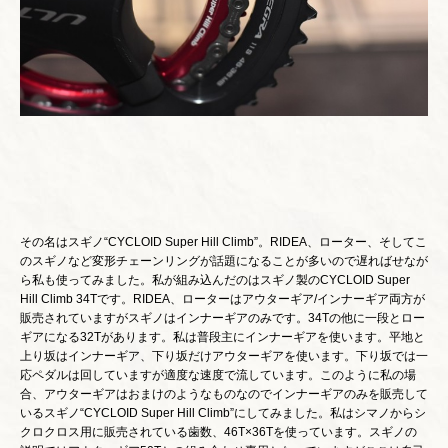
その名はスギノ“CYCLOID Super Hill Climb”。RIDEA、ローター、そしてこ
のスギノなど変形チェーンリングが話題になることが多いので遅ればせなが
ら私も使ってみました。私が組み込んだのはスギノ製のCYCLOID Super
Hill Climb 34Tです。RIDEA、ローターはアウターギア/インナーギア両方が
販売されていますがスギノはインナーギアのみです。34Tの他に一段とロー
ギアになる32Tがあります。私は普段主にインナーギアを使います。平地と
上り坂はインナーギア、下り坂だけアウターギアを使います。下り坂では一
応ペダルは回していますが適度な速度で流しています。このように私の場
合、アウターギアはおまけのようなものなのでインナーギアのみを販売して
いるスギノ“CYCLOID Super Hill Climb”にしてみました。私はシマノからシ
クロクロス用に販売されている歯数、46T×36Tを使っています。スギノの