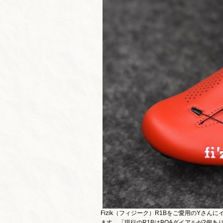
Fizik（フィジーク）R1Bをご愛用のYさ
ます。「現行のR1BはBOAダイアルが2個