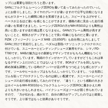
ップには重要な項目だろうと思います。
GANにフルクラム レーシングZEROを履いて走ってみたかったのでいっし
ょにお借りしました。タイヤのグレードが違いますので公平な比較になりま
せんがスタートした瞬間に軽さを実感できました。スピードを上げやすく、
ペースが上るほど違いを感じることができます。価格の差に見合った走行感
の違いを実感できました。レーシングZEROの方がWH-RS010よりも剛性は
高いと思いますが走行感は悪くなりません。GANのフレーム剛性が高すぎ
ないことと、軽快さがアップすることで良い印象になるのだと重います。
FIZIK（フィジーク）シューズ M4B（23,650円）も自分用におろしまして
GANに付けて初走行しました。ペダルは普段パナソニック シクロクロスに
付けている、スニーカーとビンディングシューズ兼用モデル、シマノPD-
T780です。M4Bの魅力はその新鮮なデザインですがもちろん機能もつくり
もしっかりしています。靴紐のラインがカーブしていますがどうもこれは単
なるデザイン上だけのことではないようです。BOAダイアルを回しながら
締め加減を調整している時のアッパーが足の甲をつつむような感じがグッド
です。ソールやヒールカップはもちろんしっかりしていますし、つま先部に
ゴムを貼ってプロテクトしているのは嬉しい配慮です。スニーカーとバイク
シューズの走行感を比較してみたのですが、「違う！」という感動の大きさ
はホイールをWH-RS010からフルクラム レーシングZEROに履きかえた時
よりも大きいかもしれません。バイクシューズはソールが固く作られていま
すので、「力が伝わる」感が大で、自分の脚力がアップしたのではと錯覚し
そうです。上り坂ではもっと効果がありそうです。