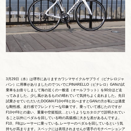
3月29日（水）は堺市にありますカワシマサイクルサプライ（ピナレロジャ
パン）に用事がありましたのでついでにPINARELLO（ピナレロ）GANの試
乗車をお借りしまして海の近くの一般道（オールフラット）を90分ほど走
ってみました。少し風があるものの晴れていて気持ちよく走れました。先日
試乗させていただいたDOGMA F10やF8と比べますとGANの方が私には適度
な剛性感、走行感でフレンドリーな印象です。乗っていて感じたのですが
F10やF8との違い、重量や空挺抵抗…というようなカタログで説明されてい
ること以外にペダルを回している時の高揚感に大きな差があるんですよ。
F10、F8はレーサーに乗っている､レーサーのペダルを回しているという気
持ちが高まります。スペックには表現されませんが選手のモチベーションア