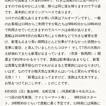
出町から貴船まで片道約14kmで、行きは貴船川の上流へ向かい
ますのでゆるやかに上り坂、帰りは同じ道を帰りますので下り坂
です。基本的にポタリングペースで走ります。
コロナの心配もありますが幸い川床はフルオープンですし、一般
のお客様は11時からご利用ですが私たちは9時45分から10時45分
で利用させていただきますのでスペースは余裕があります。
貴船は2018年9月の台風21号により倒木などで大きな被害を受
け、叡電も止まり長い期間ほとんど仕事ができなかった状態から
見事に復活、と喜んでいましたたらコロナ！ そして7月の大雨の
土砂崩れでまたも叡電が止まっています。（市原・鞍馬間））開
通まで約2年かかるそうです。貴船は駐車場があまりなく、叡電
は貴重な交通手段なのでそれが止まると営業的にはかなりきびし
いはず、なのですが能天気な女将さんはいつもと変わらず明るく
元気！！！ 「叡電は止まってますけど、道路は大丈夫ですよ。
お気をつけておこしやす。」とのことです。
8月30日（日）集合8時、出町広場（（河原町通り今出川上ル、
一つ目の信号東側。ファミリーマート有）。 8時15分スター
ト。1時間30分ぐらいで貴船に着く予定です。11時前には帰路に