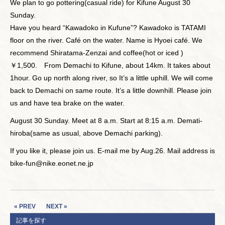
We plan to go pottering(casual ride) for Kifune August 30
Sunday.
Have you heard “Kawadoko in Kufune”? Kawadoko is TATAMI
floor on the river. Café on the water. Name is Hyoei café. We
recommend Shiratama-Zenzai and coffee(hot or iced )
￥1,500. From Demachi to Kifune, about 14km. It takes about
1hour. Go up north along river, so It’s a little uphill. We will come
back to Demachi on same route. It’s a little downhill. Please join
us and have tea brake on the water.
August 30 Sunday. Meet at 8 a.m. Start at 8:15 a.m. Demati-
hiroba(same as usual, above Demachi parking).
If you like it, please join us. E-mail me by Aug.26. Mail address is
bike-fun@nike.eonet.ne.jp
« PREV
NEXT »
記事を探す