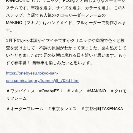
PANASONIC（パナソニック）POSなどと同じようなオーダーシ
ステムです。車種を選ぶ、サイズを選ぶ、カラーを選ぶ、この3
ステップ。当店でも人気のクロモリ―ダーフレームの
MAKINO（マキノ）はハンドメイド、フルオーダーで制作されま
す。
1月下旬から体調がイマイチですがクリニックや病院で色々と検
査を受けまして、不調の原因がわかって来ました。薬を処方して
いただきましたので元の状態に戻れる日も近いと思います。もう
すぐ春本番！ 自転車を楽しみたいと思います。
https://onebyesu.tokyo-san-
esu.com/category/frames/jff_703d.html
＃ワンバイエス #OnebyESU ＃マキノ #MAKINO ＃クロモ
リフレーム
＃オーダーフレーム ＃東京サンエス ＃京都出町TAKENAKA