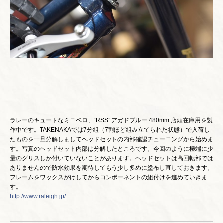
ラレーのキュートなミニベロ、“RSS” アガドブルー 480mm 店頭在庫用を製
作中です。TAKENAKAでは7分組（7割ほど組み立てられた状態）で入荷し
たものを一旦分解しましてヘッドセットの内部確認チューニングから始めま
す。写真のヘッドセット内部は分解したところです。今回のように極端に少
量のグリスしか付いていないことがあります。ヘッドセットは高回転部では
ありませんので防水効果を期待してもう少し多めに塗布し直しておきます。
フレームをワックスがけしてからコンポーネントの組付けを進めていきま
す。
http://www.raleigh.jp/